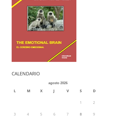
CALENDARIO
agosto 2026
L
M
X
J
V
S
D
1
2
3
4
5
6
7
8
9