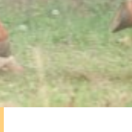
BIENESTAR BASADO EN EVIDENCIAS
Todas las actividades y programas de formación en
BRAINMOTION están avalados por las
investigaciones científicas de los laboratorios más
importantes del mundo.
No importa que no sepas
inglés o que tengas poca formación académica.
Nosotros trabajaremos contigo
proque lo que
importa es crecer y
no caer en manos de cursos o
«sectas new age» que pueden ser más nocivas de lo
que imaginas para tu cerebro !