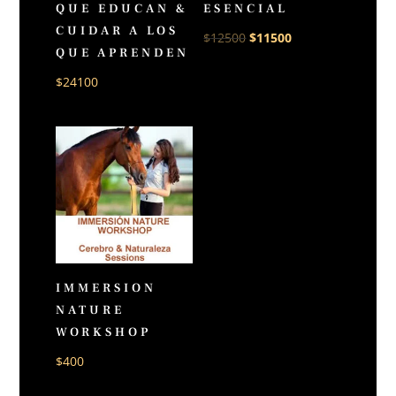
QUE EDUCAN &
ESENCIAL
CUIDAR A LOS
El
El
$
12500
$
11500
QUE APRENDEN
precio
precio
$
24100
original
actual
era:
es:
$12500.
$11500.
IMMERSION
NATURE
WORKSHOP
$
400