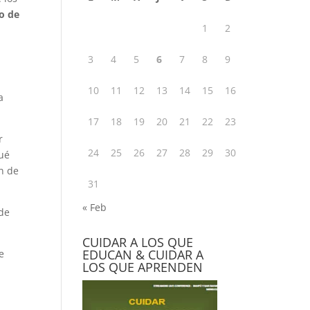
o de
1
2
3
4
5
6
7
8
9
10
11
12
13
14
15
16
a
17
18
19
20
21
22
23
r
24
25
26
27
28
29
30
qué
in de
31
« Feb
 de
CUIDAR A LOS QUE
EDUCAN & CUIDAR A
e
LOS QUE APRENDEN