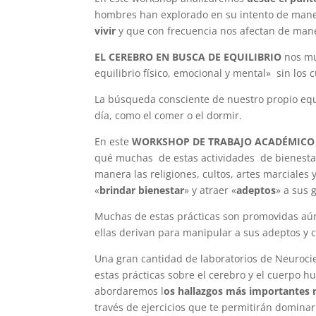
hombres han explorado en su intento de maneja
vivir
y que con frecuencia nos afectan de man
EL CEREBRO EN BUSCA DE EQUILIBRIO
nos mu
equilibrio físico, emocional y mental» sin los
La búsqueda consciente de nuestro propio equ
día, como el comer o el dormir.
En este
WORKSHOP DE TRABAJO ACADÉMICO
qué muchas de estas actividades de bienestar
manera las religiones, cultos, artes marciales 
«
brindar bienestar
» y atraer «
adeptos
» a sus 
Muchas de estas prácticas son promovidas aún
ellas derivan para manipular a sus adeptos y 
Una gran cantidad de laboratorios de Neuroci
estas prácticas sobre el cerebro y el cuerpo 
abordaremos l
os hallazgos más importantes r
través de ejercicios que te permitirán dominar