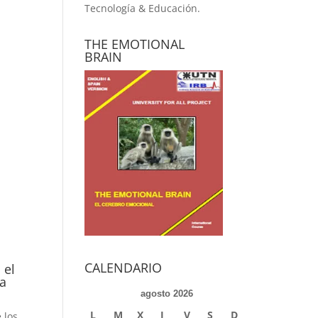
Tecnología & Educación.
THE EMOTIONAL
BRAIN
CALENDARIO
 el
 a
agosto 2026
L
M
X
J
V
S
D
 los