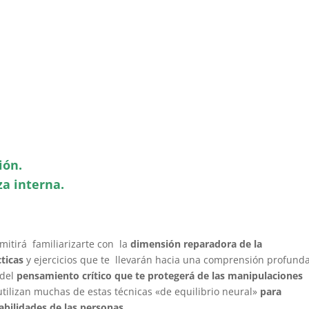
ión.
za interna.
itirá familiarizarte con la
dimensión reparadora de la
cticas
y ejercicios que te llevarán hacia una comprensión profund
 del
pensamiento crítico que te protegerá de las manipulaciones
tilizan muchas de estas técnicas «de equilibrio neural»
para
bilidades de las personas.