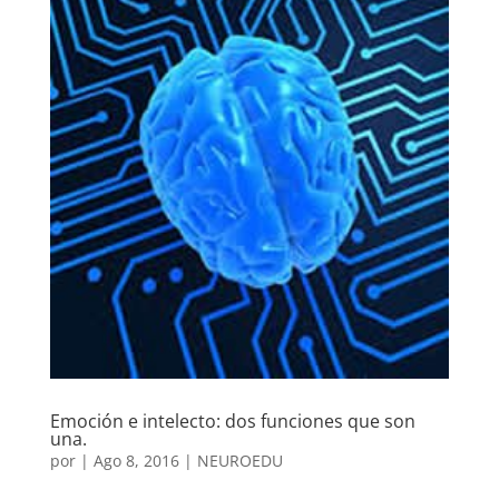
Emoción e intelecto: dos funciones que son
una.
por
|
Ago 8, 2016
|
NEUROEDU