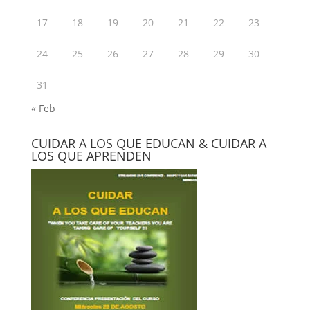
17
18
19
20
21
22
23
24
25
26
27
28
29
30
31
« Feb
CUIDAR A LOS QUE EDUCAN & CUIDAR A
LOS QUE APRENDEN